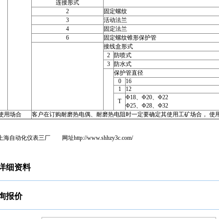
连接形式
2
固定螺纹
3
活动法兰
4
固定法兰
6
固定螺纹锥形保护管
接线盒形式
2
防喷式
3
防水式
保护管直径
0
16
1
12
Φ18、Φ20、Φ22
T
Φ25、Φ28、Φ32
使用场合
客户在订购耐磨热电偶、耐磨热电阻时一定要确定其使用工矿场合， 使
上海自动化仪表三厂 网址
http://www.shhzy3c.com/
详细资料
询报价