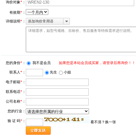
询价对象
*
：
有效期
*
：
详细说明
*
：
添加询价常用语
您的身份
*
：
我不是会员
如果您是本站会员或买家，请登录后再询价！！
先生
小姐
联系人
*
：
电子邮箱
*
：
联系电话
*
：
公司名称
*
：
您的行业：
验 证 码
*
：
看不清？
换一张