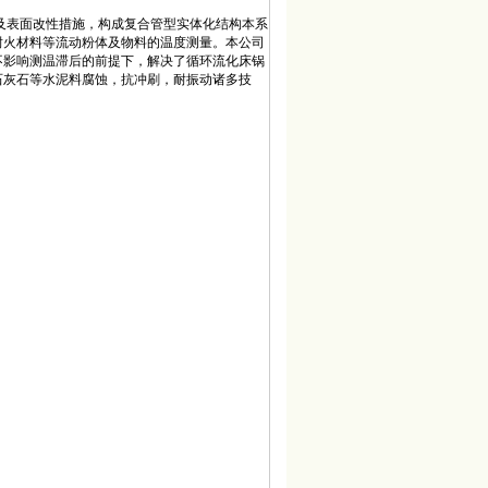
管及表面改性措施，构成复合管型实体化结构本系
耐火材料等流动粉体及物料的温度测量。本公司
不影响测温滞后的前提下，解决了循环流化床锅
石灰石等水泥料腐蚀，抗冲刷，耐振动诸多技