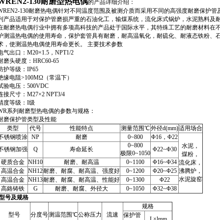
WREN2-130耐磨型热电偶
的产品详细介绍：
WREN2-130耐磨热电偶针对不同温度范围及被测介质而采用不同的高强度耐磨保护
列产品适用于对保护管磨损严重的石油化工，输煤系统，流化床式锅炉，水泥熟料及
在耐磨热电偶行业中拥有多项高科技的产品处于国际水平，其特殊工艺的耐磨材料在
炉测温热电偶的使用寿命，保护套管具有耐磨，耐高温氧化，耐硫化、耐液态铁粉、
术，使测温热电偶使用寿命更长。 主要技术参数
电气出口：M20×1.5，NPT1/2
耐磨头硬度：HRC60-65
防护等级：IP65
绝缘电阻>100MΩ（常温下）
试验电压：500VDC
连接尺寸：M27×2 NPT3/4
精度等级：I级
WR系列耐磨型热电偶的参数与规格：
耐磨保护管类型及性能
类型
代号
性能特点
测量范围℃
外径d(mm)
适用场合
不锈钢喷涂
NP
耐磨
0~800
Φ16，Φ22
0~800
水泥，
不锈钢加强
Q
寿命延长
Φ22~Φ30
极限0~1050
煤粉，
硬质合金
NH10
耐磨、耐高温
0~1100
Φ16~Φ34
流化床，
高温合金
NH12
耐磨、耐腐、耐高温、强度好
0~1200
Φ20~Φ25
沸腾炉，
水泥旋窑
高温合金
NH13
耐磨、耐腐、耐高温、性能好
0~1300
Φ22
高鉻铸铁
G
耐磨、耐腐、外径大
0~1050
Φ32~Φ38
型号及规格
规格
型号
分度号
测温范围℃
公称压力
流速
保护管
L×lmm